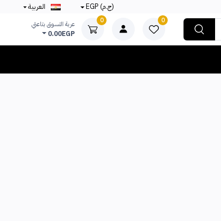
(ج.م) EGP
العربية
0
0
عربة التسوق بتاعتي
0.00EGP